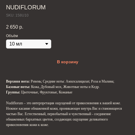
NUDIFLORUM
SKU:
158U10
2 650
р.
Объём
В корзину
Верхняя нота:
Ревень; Средние ноты: Амилсалицилат, Роза и Малина;
Базовые ноты:
Кожа, Дубовый мох, Животные ноты и Кедр.
Группы:
Цветочные, Фруктовые, Кожаные
Nudiflorum – это интерпретация ощущений от прикосновения к вашей коже.
Нежное касание обнаженной кожи, проникающее внутрь Вас и становящееся
частью Вас. Естественный, первобытный и чувственный - соединение
обнаженных бархатных цветов, создающих ощущение деликатного
прикосновения кожи к коже.