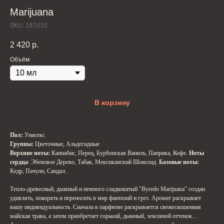
Marijuana
SKU:
187U10
2 420
р.
Объём
В корзину
Пол:
Унисекс
Группы:
Цветочные, Альдегидные
Верхние ноты:
Каннабис, Перец, Бурбонская Ваниль, Паприка, Кофе.
Ноты
сердца
: Эбеновое Дерево, Табак, Мексиканский Шоколад.
Базовые ноты:
Кедр, Пачули, Сандал.
Тепло-древесный, дымный и немного сладковатый "Byredo Marijuana" создан
удивлять, покорять и переносить в мир фантазий и грез. Аромат раскрывает
вашу индивидуальность. Сначала в парфюме раскрывается свежескошенная
майская трава, а затем приобретает горький, дымный, земляной оттенок...