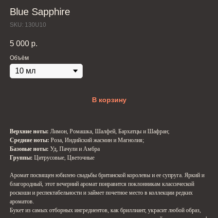
Blue Sapphire
SKU:
130U10
5 000
р.
Объём
В корзину
Верхние ноты:
Лимон, Ромашка, Шалфей, Бархатцы и Шафран;
Средние ноты:
Роза, Индийский жасмин и Магнолия;
Базовые ноты:
Уд, Пачули и Амбра
Группы:
Цитрусовые, Цветочные
Аромат посвящен юбилею свадьбы британской королевы и ее супруга. Яркий и
благородный, этот вечерний аромат понравится поклонникам классической
роскоши и респектабельности и займет почетное место в коллекции редких
ароматов.
Букет из самых отборных ингредиентов, как бриллиант, украсит любой образ,