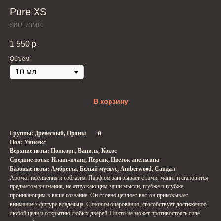
Pure XS
SKU:
73M10
1 550
р.
Объём
В корзину
Группы: Древесный, Пряны й
Пол: Унисекс
Верхние ноты: Попкорн, Ваниль, Кокос
Средние ноты: Иланг-иланг, Персик, Цветок апельсина
Базовые ноты: Амбретта, Белый мускус, Amberwood, Сандал
Аромат искушения и соблазна. Парфюм заигрывает с вами, манит и становится
предметом внимания, не отпускающим ваши мысли, глубже и глубже
проникающим в ваше сознание. Он словно цепляет вас, он приковывает
внимание к фигуре владельца. Синоним очарования, способствует достижению
любой цели и открытию любых дверей. Никто не может противостоять силе