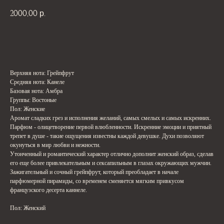
2000,00
р.
В корзину
Верхняя нота: Грейпфрут
Средняя нота: Канеле
Базовая нота: Амбра
Группы: Востоные
Пол: Женские
Аромат сладких грез и исполнения желаний, самых смелых и самых искренних.
Парфюм - олицетворение первой влюбленности. Искренние эмоции и приятный
трепет в душе - такие ощущения известны каждой девушке. Духи позволяют
окунуться в мир любви и нежности.
Утонченный и романтический характер отлично дополнит женский образ, сделав
его еще более привлекательным и сексапильным в глазах окружающих мужчин.
Зажигательный и сочный грейпфрут, который преобладает в начале
парфюмерной пирамиды, со временем сменяется мягким привкусом
французского десерта каннеле.
Пол: Женский