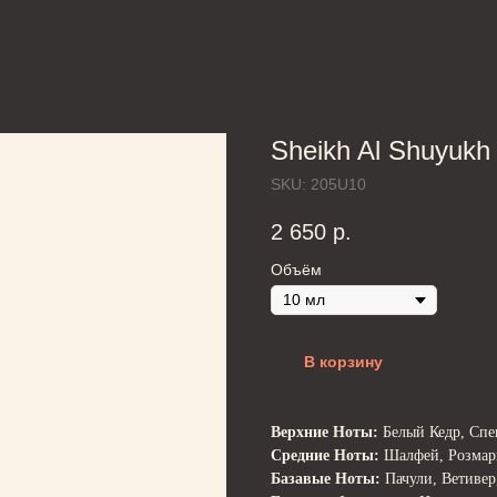
Sheikh Al Shuyukh
SKU:
205U10
2 650
р.
Объём
В корзину
Верхние Ноты:
Белый Кедр, Спец
Средние Ноты:
Шалфей, Розмар
Базавые Ноты:
Пачули, Ветивер