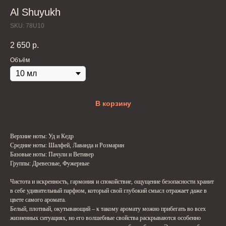
Al Shuyukh
SKU:
78U10
2 650
р.
Объём
В корзину
Верхние ноты: Уд и Кедр
Средние ноты: Шалфей, Лаванда и Розмарин
Базовые ноты: Пачули и Ветивер
Группы: Древесные, Фужерные
Чистота и искренность, гармония и спокойствие, ощущение безопасности хранит
в себе удивительный парфюм, который свой глубокий смысл отражает даже в
цвете самого аромата.
Белый, плотный, окутывающий – к такому аромату можно прибегать во всех
жизненных ситуациях, но его волшебные свойства раскрываются особенно