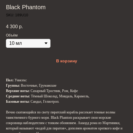
Black Phantom
SKU:
189U10
4 300
р.
Объём
В корзину
Пол:
Унисекс
Группы:
Восточные, Груманские
Верхние ноты:
Сахарный Тростник, Ром, Кофе
Средние ноты:
Тёмный Шоколад, Миндаль, Карамель,
Базовые ноты:
Сандал, Гелиотроп.
Вечно скитающийся по свету пиратский корабль рассекает темные волны
таинственного бурного моря. Black Phantom раскрывает свои морские
сокровища наблюдателям с тонким обонянием. Аккорд рома из Мартиники,
который называют «водой для пиратов», дополнен ароматом крепкого кофе и