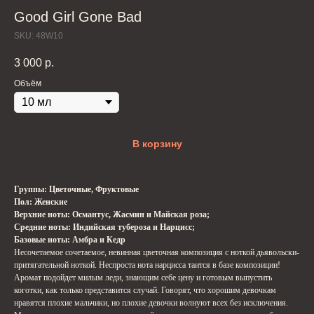
Good Girl Gone Bad
SKU:
48W10
3 000
р.
Объём
В корзину
Группы: Цветочные, Фруктовые
Пол: Женские
Верхние ноты: Османтус, Жасмин и Майская роза;
Средние ноты: Индийская тубероза и Нарцисс;
Базовые ноты: Амбра и Кедр
Несочетаемое сочетаемое, невинная цветочная композиция с ноткой дьявольски-
притягательной ноткой. Неспроста нота нарцисса таится в базе композиции!
Аромат подойдет милым леди, знающим себе цену и готовым выпустить
коготки, как только представится случай. Говорят, что хорошим девочкам
нравятся плохие мальчики, но плохие девочки волнуют всех без исключения.