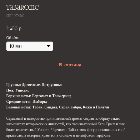
Tabarome
SKU:
27M10
2 450
р.
Объём
В корзину
Группы: Древесные, Цитрусовые
Пол: Унисекс
Верхние ноты: Бергамот и Танжерин;
Средние ноты: Имбирь;
Базовые ноты: Табак, Сандал, Серая амбра, Кожа и Пачули
Серьезный и невероятно притягательный аромат создан по образу таких
знаменитых исторических личностей, как харизматичный Кери Грант и еще
более влиятельный Уинстон Черчилль. Тайны этих фигур, оставивших свой
яркий след в истории, хранятся в стойком и шлейфовом парфюме.