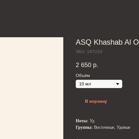
ASQ Khashab Al 
SKU:
147U10
2 650
р.
Объём
В корзину
Ноты:
Уд
Группы:
Восточные, Удовые