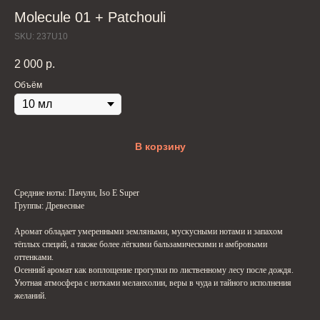
Molecule 01 + Patchouli
SKU:
237U10
2 000
р.
Объём
В корзину
Средние ноты: Пачули, Iso E Super
Группы: Древесные
Аромат обладает умеренными земляными, мускусными нотами и запахом
тёплых специй, а также более лёгкими бальзамическими и амбровыми
оттенками.
Осенний аромат как воплощение прогулки по лиственному лесу после дождя.
Уютная атмосфера с нотками меланхолии, веры в чуда и тайного исполнения
желаний.