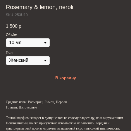
Rosemary & lemon, neroli
SKU:
253U10
1 500
р.
Объём
Пол
В корзину
Средние ноты: Розмарин, Лимон, Нероли
Группы: Цитрусовые
Тонкий парфюм западет в душу не только своему владельцу, но и окружающим.
Ненавязчивый, но его присутствие невозможно не заметить. Гордый и
аристократичный аромат отражает изысканный вкус и высокий тип личности.