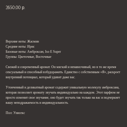
2650,00
р.
В корзину
Верхние ноты: Жасмин
Средние ноты: Ирис
Базовые ноты: Амброксан, Iso E Super
Группы: Цветочные, Восточные
Свежий и современный аромат. Он мягкий и ненавязчивый, но в то же время
сексуальный и способный взбудоражить. Единство с собственным «Я», раскроет
внутренний потенциал, который удивит даже вас.
Утонченный и деликатный аромат содержит уникальную молекулу амброксана,
которая позволяет аромату звучать индивидуально на каждом. Этот парфюм не
просто изменит свое звучание, оно будет звучать так только на вас и подчеркнет
вашу неподражаемость и индивидуальность.
Пол: Унисекс